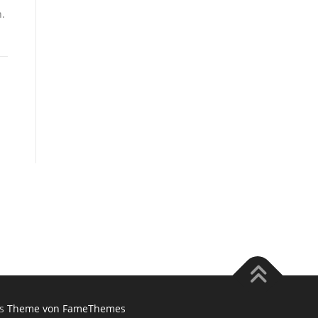
.
s
Theme von FameThemes