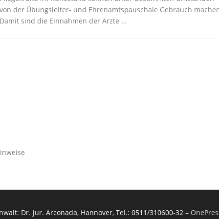
von der Übungsleiter- und Ehrenamtspauschale Gebrauch machen
Damit sind die Einnahmen der Ärzte …
inweise
walt: Dr. jur. Arconada, Hannover, Tel.: 0511/310600-32
–
OnePres