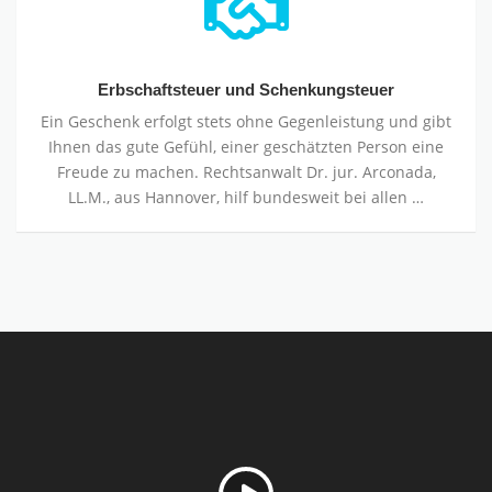
und
Schenkungsteuer
Erbschaftsteuer und Schenkungsteuer
Ein Geschenk erfolgt stets ohne Gegenleistung und gibt
Ihnen das gute Gefühl, einer geschätzten Person eine
Freude zu machen. Rechtsanwalt Dr. jur. Arconada,
LL.M., aus Hannover, hilf bundesweit bei allen …