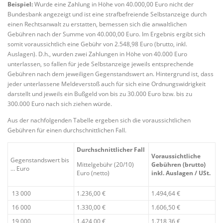
Beispiel:
Wurde eine Zahlung in Höhe von 40.000,00 Euro nicht der
Bundesbank angezeigt und ist eine strafbefreiende Selbstanzeige durch
einen Rechtsanwalt zu erstatten, bemessen sich die anwaltlichen
Gebühren nach der Summe von 40.000,00 Euro. Im Ergebnis ergibt sich
somit voraussichtlich eine Gebühr von 2.548,98 Euro (brutto, inkl.
Auslagen). D.h., wurden zwei Zahlungen in Höhe von 40.000 Euro
unterlassen, so fallen für jede Selbstanzeige jeweils entsprechende
Gebühren nach dem jeweiligen Gegenstandswert an. Hintergrund ist, dass
jeder unterlassene Meldeverstoß auch für sich eine Ordnungswidrigkeit
darstellt und jeweils ein Bußgeld von bis zu 30.000 Euro bzw. bis zu
300.000 Euro nach sich ziehen würde.
Aus der nachfolgenden Tabelle ergeben sich die voraussichtlichen
Gebühren für einen durchschnittlichen Fall.
Durchschnittlicher Fall
Voraussichtliche
Gegenstandswert bis
Gebühren (brutto)
Mittelgebühr (20/10)
… Euro
inkl. Auslagen / USt.
Euro (netto)
13 000
1.236,00 €
1.494,64 €
16 000
1.330,00 €
1.606,50 €
19 000
1.424,00 €
1.718,36 €