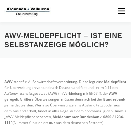
Zum
Inhalt
Menü
springen
STARTSEITE
STEUERANWALT
AWV-MELDEPFLICHT – IST EINE
SELBSTANZEIGE MÖGLICH?
STRAFVERTEIDIGER
TÄTIGKEITSFELDER
STIFTUNG
AWV
steht für Außenwirtschaftsversordnung. Diese legt eine
Meldepflicht
für Überweisungen von und nach Deutschland fest und
ist
im § 11 des
Außenwirtschaftsgesetzes (AWG) in Verbindung mit §§ 67 ff. der
AWV
geregelt. Größere Überweisungen müssen demnach bei der
Bundesbank
gemeldet werden. Wer also Überweisungen ins Ausland tätigt oder aus
dem Ausland erhält, findet in aller Regel auf dem Kontoauszug den Hinweis
„AWV-Meldepflicht beachten,
Meldenummer Bundesbank: 0800 / 1234-
111
“ (Nummer funktioniert
nur
aus dem deutschen Festnetz).