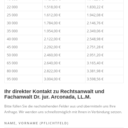
22 000
1.518,00 €
1.830,22 €
25 000
1.612,00 €
1.942,08 €
30 000
1.784,00 €
2.146,76 €
35 000
1.954,00 €
2.349,06 €
40 000
2.122,00 €
2.548,98 €
45 000
2.292,00 €
2.751,28 €
50 000
2.460,00 €
2.951,20 €
65 000
2.640,00 €
3.165,40 €
80 000
2.822,00 €
3.381,98 €
95 000
3.004,00 €
3.598,56 €
Ihr direkter Kontakt zu Rechtsanwalt und
Fachanwalt Dr. jur. Arconada, LL.M.
Bitte füllen Sie die nachstehenden Felder aus und übermitteln uns Ihre
Anfrage. Wir werden uns schnellstmöglich mit Ihnen in Verbindung setzen.
NAME, VORNAME (PFLICHTFELD)