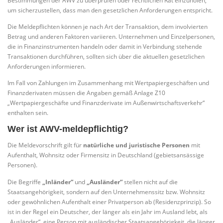
Bestimmungen der AWV zu überprüfen oder rechtlichen Rat einzuholen,
um sicherzustellen, dass man den gesetzlichen Anforderungen entspricht.
Die Meldepflichten können je nach Art der Transaktion, dem involvierten
Betrag und anderen Faktoren variieren. Unternehmen und Einzelpersonen,
die in Finanzinstrumenten handeln oder damit in Verbindung stehende
Transaktionen durchführen, sollten sich über die aktuellen gesetzlichen
Anforderungen informieren.
Im Fall von Zahlungen im Zusammenhang mit Wertpapiergeschäften und
Finanzderivaten müssen die Angaben gemäß Anlage Z10
„Wertpapiergeschäfte und Finanzderivate im Außenwirtschaftsverkehr“
enthalten sein.
Wer ist AWV-meldepflichtig?
Die Meldevorschrift gilt für
natürliche und juristische Personen
mit
Aufenthalt, Wohnsitz oder Firmensitz in Deutschland (gebietsansässige
Personen).
Die Begriffe
„Inländer“
und
„Ausländer“
stellen nicht auf die
Staatsangehörigkeit, sondern auf den Unternehmenssitz bzw. Wohnsitz
oder gewöhnlichen Aufenthalt einer Privatperson ab (Residenzprinzip). So
ist in der Regel ein Deutscher, der länger als ein Jahr im Ausland lebt, als
„Ausländer“, eine Person mit ausländischer Staatsangehörigkeit, die länger