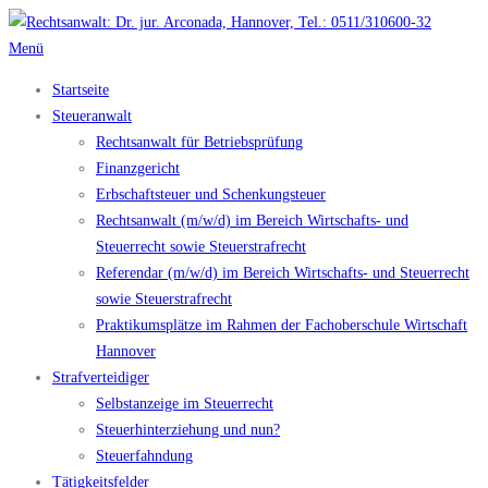
Zum
Inhalt
Menü
springen
Startseite
Steueranwalt
Rechtsanwalt für Betriebsprüfung
Finanzgericht
Erbschaftsteuer und Schenkungsteuer
Rechtsanwalt (m/w/d) im Bereich Wirtschafts- und
Steuerrecht sowie Steuerstrafrecht
Referendar (m/w/d) im Bereich Wirtschafts- und Steuerrecht
sowie Steuerstrafrecht
Praktikumsplätze im Rahmen der Fachoberschule Wirtschaft
Hannover
Strafverteidiger
Selbstanzeige im Steuerrecht
Steuerhinterziehung und nun?
Steuerfahndung
Tätigkeitsfelder