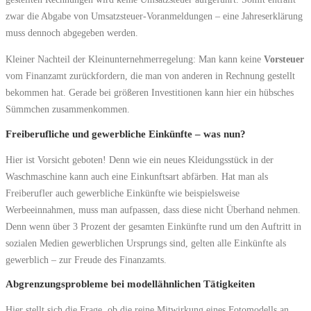
zwar die Abgabe von Umsatzsteuer-Voranmeldungen – eine Jahreserklärung
muss dennoch abgegeben werden.
Kleiner Nachteil der Kleinunternehmerregelung: Man kann keine
Vorsteuer
vom Finanzamt zurückfordern, die man von anderen in Rechnung gestellt
bekommen hat. Gerade bei größeren Investitionen kann hier ein hübsches
Sümmchen zusammenkommen.
Freiberufliche und gewerbliche Einkünfte – was nun?
Hier ist Vorsicht geboten! Denn wie ein neues Kleidungsstück in der
Waschmaschine kann auch eine Einkunftsart abfärben. Hat man als
Freiberufler auch gewerbliche Einkünfte wie beispielsweise
Werbeeinnahmen, muss man aufpassen, dass diese nicht Überhand nehmen.
Denn wenn über 3 Prozent der gesamten Einkünfte rund um den Auftritt in
sozialen Medien gewerblichen Ursprungs sind, gelten alle Einkünfte als
gewerblich – zur Freude des Finanzamts.
Abgrenzungsprobleme bei modellähnlichen Tätigkeiten
Hier stellt sich die Frage, ob die reine Mitwirkung eines Fotomodells an