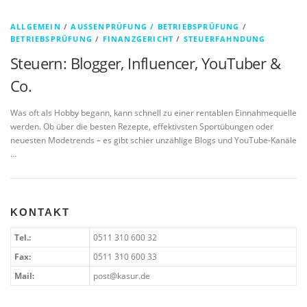
ALLGEMEIN
/
AUSSENPRÜFUNG / BETRIEBSPRÜFUNG
/
BETRIEBSPRÜFUNG
/
FINANZGERICHT
/
STEUERFAHNDUNG
Steuern: Blogger, Influencer, YouTuber &
Co.
Was oft als Hobby begann, kann schnell zu einer rentablen Einnahmequelle
werden. Ob über die besten Rezepte, effektivsten Sportübungen oder
neuesten Modetrends – es gibt schier unzählige Blogs und YouTube-Kanäle
…
KONTAKT
Tel.:
0511 310 600 32
Fax:
0511 310 600 33
Mail:
post@kasur.de