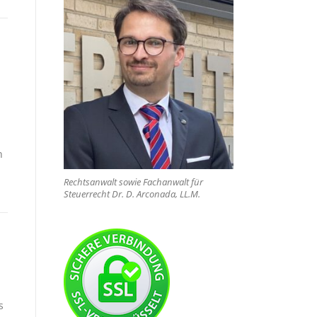
n
n
Rechtsanwalt sowie Fachanwalt für
Steuerrecht Dr. D. Arconada, LL.M.
s