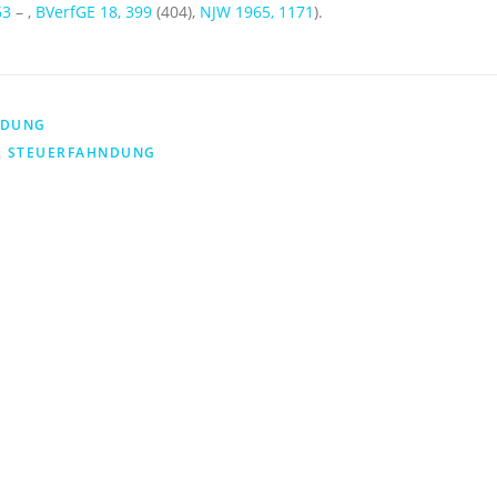
63
– ,
BVerfGE 18, 399
(404),
NJW 1965, 1171
).
NDUNG
,
STEUERFAHNDUNG