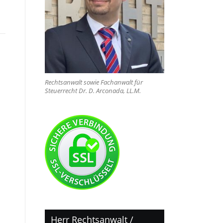
Rechtsanwalt sowie Fachanwalt für
Steuerrecht Dr. D. Arconada, LL.M.
Herr Rechtsanwalt /