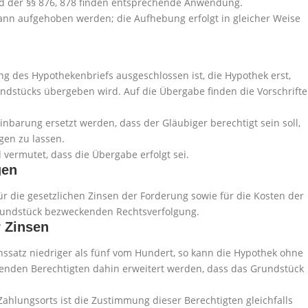
 und der §§ 876, 878 finden entsprechende Anwendung.
 kann aufgehoben werden; die Aufhebung erfolgt in gleicher Weise
lung des Hypothekenbriefs ausgeschlossen ist, die Hypothek erst,
dstücks übergeben wird. Auf die Übergabe finden die Vorschrift
inbarung ersetzt werden, dass der Gläubiger berechtigt sein soll,
en zu lassen.
rd vermutet, dass die Übergabe erfolgt sei.
gen
ür die gesetzlichen Zinsen der Forderung sowie für die Kosten der
rundstück bezweckenden Rechtsverfolgung.
r Zinsen
Zinssatz niedriger als fünf vom Hundert, so kann die Hypothek ohne
enden Berechtigten dahin erweitert werden, dass das Grundstück
ahlungsorts ist die Zustimmung dieser Berechtigten gleichfalls