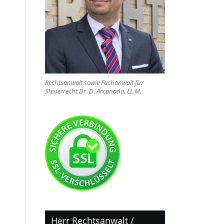
Rechtsanwalt sowie Fachanwalt für
Steuerrecht Dr. D. Arconada, LL.M.
Herr Rechtsanwalt /