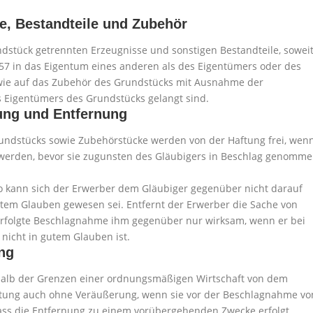
e, Bestandteile und Zubehör
ndstück getrennten Erzeugnisse und sonstigen Bestandteile, sowei
957 in das Eigentum eines anderen als des Eigentümers oder des
owie auf das Zubehör des Grundstücks mit Ausnahme der
s Eigentümers des Grundstücks gelangt sind.
ung und Entfernung
Grundstücks sowie Zubehörstücke werden von der Haftung frei, wen
 werden, bevor sie zugunsten des Gläubigers in Beschlag genomm
 so kann sich der Erwerber dem Gläubiger gegenüber nicht darauf
utem Glauben gewesen sei. Entfernt der Erwerber die Sache von
 erfolgte Beschlagnahme ihm gegenüber nur wirksam, wenn er bei
icht in gutem Glauben ist.
ng
erhalb der Grenzen einer ordnungsmäßigen Wirtschaft von dem
aftung auch ohne Veräußerung, wenn sie vor der Beschlagnahme vo
ass die Entfernung zu einem vorübergehenden Zwecke erfolgt.