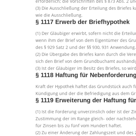
erforderlich; die Vorschriften des § 873 Abs. 2
(3) Die Ausschließung der Erteilung des Briefes
wie die Ausschließung.
§ 1117
Erwerb der Briefhypothek
(1) Der Gläubiger erwirbt, sofern nicht die Ertei
wenn ihm der Brief von dem Eigentümer des Grun
des § 929 Satz 2 und der §§ 930, 931 Anwendung.
(2) Die Übergabe des Briefes kann durch die Vere
sich den Brief von dem Grundbuchamt aushändig
(3) Ist der Gläubiger im Besitz des Briefes, so wi
§ 1118
Haftung für Nebenforderun
Kraft der Hypothek haftet das Grundstück auch f
Kündigung und der die Befriedigung aus dem G
§ 1119
Erweiterung der Haftung fü
(1) Ist die Forderung unverzinslich oder ist der 
Zustimmung der im Range gleich- oder nachsteh
für Zinsen bis zu fünf vom Hundert haftet.
(2) Zu einer Änderung der Zahlungszeit und des Z