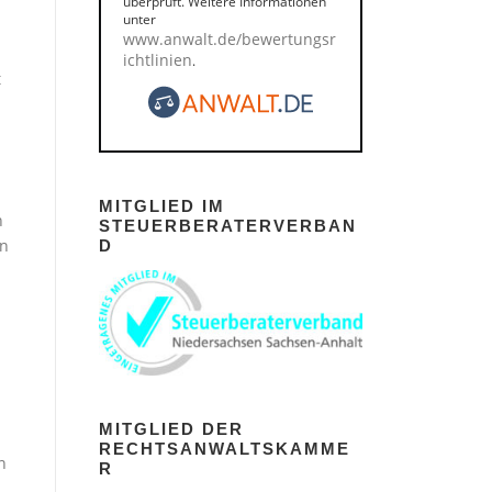
überprüft. Weitere Informationen
unter
www.anwalt.de/bewertungsr
ichtlinien
.
t
MITGLIED IM
n
STEUERBERATERVERBAN
en
D
MITGLIED DER
RECHTSANWALTSKAMME
n
R