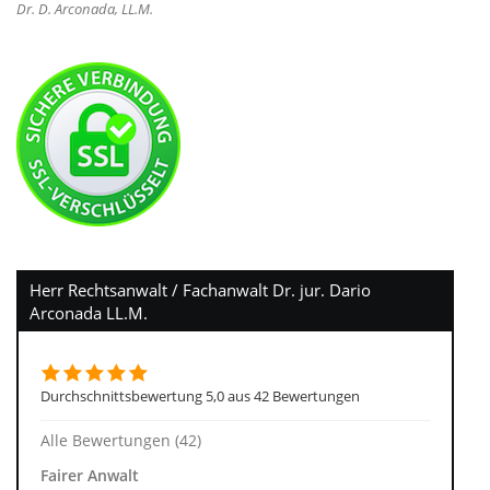
Dr. D. Arconada, LL.M.
Herr Rechtsanwalt / Fachanwalt Dr. jur. Dario
Arconada LL.M.
Durchschnittsbewertung 5,0 aus 42 Bewertungen
Alle Bewertungen (42)
Fairer Anwalt