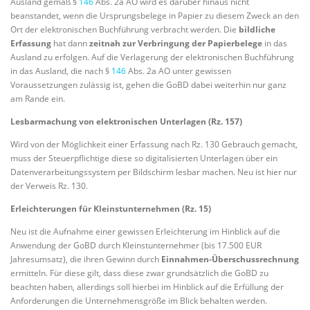
Ausland gemäß §
146
Abs. 2a AO wird es darüber hinaus nicht
beanstandet, wenn die Ursprungsbelege in Papier zu diesem Zweck an den
Ort der elektronischen Buchführung verbracht werden. Die
bildliche
Erfassung
hat dann
zeitnah zur Verbringung der Papierbelege
in das
Ausland zu erfolgen. Auf die Verlagerung der elektronischen Buchführung
in das Ausland, die nach §
146
Abs. 2a AO unter gewissen
Voraussetzungen zulässig ist, gehen die GoBD dabei weiterhin nur ganz
am Rande ein.
Lesbarmachung von elektronischen Unterlagen (Rz. 157)
Wird von der Möglichkeit einer Erfassung nach Rz. 130 Gebrauch gemacht,
muss der Steuerpflichtige diese so digitalisierten Unterlagen über ein
Datenverarbeitungssystem per Bildschirm lesbar machen. Neu ist hier nur
der Verweis Rz. 130.
Erleichterungen für Kleinstunternehmen (Rz. 15)
Neu ist die Aufnahme einer gewissen Erleichterung im Hinblick auf die
Anwendung der GoBD durch Kleinstunternehmer (bis 17.500 EUR
Jahresumsatz), die ihren Gewinn durch
Einnahmen-Überschussrechnung
ermitteln. Für diese gilt, dass diese zwar grundsätzlich die GoBD zu
beachten haben, allerdings soll hierbei im Hinblick auf die Erfüllung der
Anforderungen die Unternehmensgröße im Blick behalten werden.