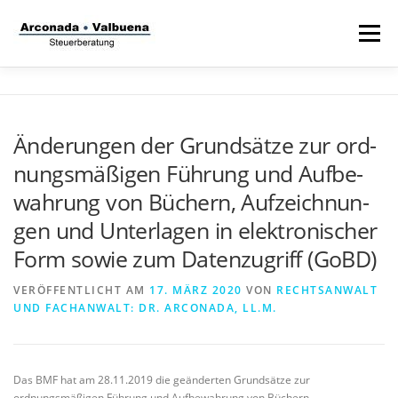
Zum
Inhalt
Menü
springen
STARTSEITE
STEUERANWALT
Änderungen der Grund­sät­ze zur ord­
nungs­mä­ßi­gen Füh­rung und Auf­be­
STRAFVERTEIDIGER
TÄTIGKEITSFELDER
wah­rung von Bü­chern, Auf­zeich­nun­
gen und Un­ter­la­gen in elek­tro­ni­scher
STIFTUNG
Form so­wie zum Da­ten­zu­griff (GoBD)
VERÖFFENTLICHT AM
17. MÄRZ 2020
VON
RECHTSANWALT
UND FACHANWALT: DR. ARCONADA, LL.M.
Das BMF hat am 28.11.2019 die geänderten Grundsätze zur
ordnungsmäßigen Führung und Aufbewahrung von Büchern,