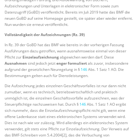
Aufzeichnungen und Unterlagen in elektronischer Form sowie zum
Datenzugriff (GoBD) veröffentlicht. Bereits im Juli 2019 hatte das BMF die
neuen GoBD auf seine Homepage gestellt, sie später aber wieder entfernt.
Nun wurden sie erneut veröffentlicht.
Vollständigkeit der Aufzeichnungen (Rz. 39)
In Rz. 39 der GoBD hat das BMF wie bereits in der vorherigen Fassung
Ausführungen dazu getroffen, wann ausnahmsweise einmal von dieser
Pflicht zur
Einzelaufzeichnung
abgewichen werden darf. Diese
Ausnahmen
sind jedoch jetzt
enger formuliert
als zuvor, insbesondere
aufgrund der gesetzlichen Neuregelung in §
146
Abs. 1 Satz 1 AO. Die
Bestimmungen gelten auch für Dienstleistungen.
Die Aufzeichnung jedes einzelnen Geschäftsvorfalles ist nur dann nicht
zumutbar, wenn es technisch, betriebswirtschaftlich und praktisch
unmöglich ist, die einzelnen Geschäftsvorfälle aufzuzeichnen, was der
Steuerpflichtige nachzuweisen hat. Durch §
146
Abs. 1 Satz 1 AO ergibt
sich nunmehr, dass die Einzelaufzeichnungspflicht nicht gilt, wenn eine
offene Ladenkasse statt eines elektronischen Systems verwendet wird.
Dies ist nach wie vor zulässig. Wird allerdings ein elektronisches System
verwendet, gilt stets eine Pflicht zur Einzelaufzeichnung. Der Verweis auf
das BMF-Schreiben vom 5.4.2004[2], das die Verbuchung von