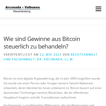
Zum
Inhalt
Menü
springen
STARTSEITE
STEUERANWALT
Wie sind Gewinne aus Bitcoin
steuerlich zu behandeln?
STRAFVERTEIDIGER
TÄTIGKEITSFELDER
VERÖFFENTLICHT AM
22. MAI 2023
VON
RECHTSANWALT
UND FACHANWALT: DR. ARCONADA, LL.M.
STIFTUNG
Bitcoin ist eine digitale Kryptowährung, die im Jahr 2009 eingeführt wurde.
Sie wurde von einer Person oder Gruppe namens Satoshi Nakamoto
entwickelt, deren Identität bis heute unbekannt ist. Bitcoin basiert auf einer
dezentralen Technologie namens Blockchain, die als öffentliches
Hauptbuch fungiert und alle Transaktionen aufzeichnet.
Im Gegensatz zu traditionellen Währungen, die von Regierungen und