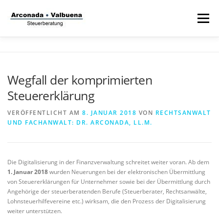
Zum
Inhalt
Menü
springen
STARTSEITE
STEUERANWALT
Wegfall der komprimierten
Steuererklärung
STRAFVERTEIDIGER
TÄTIGKEITSFELDER
VERÖFFENTLICHT AM
8. JANUAR 2018
VON
RECHTSANWALT
UND FACHANWALT: DR. ARCONADA, LL.M.
STIFTUNG
Die Digitalisierung in der Finanzverwaltung schreitet weiter voran. Ab dem
1. Januar 2018
wurden Neuerungen bei der elektronischen Übermittlung
von Steuererklärungen für Unternehmer sowie bei der Übermittlung durch
Angehörige der steuerberatenden Berufe (Steuerberater, Rechtsanwälte,
Lohnsteuerhilfevereine etc.) wirksam, die den Prozess der Digitalisierung
weiter unterstützen.