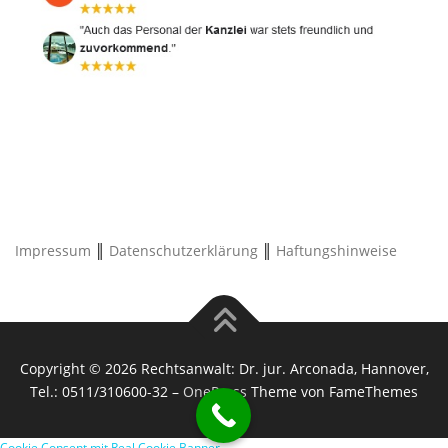
Impressum
║
Datenschutzerklärung
║
Haftungshinweise
Copyright © 2026 Rechtsanwalt: Dr. jur. Arconada, Hannover,
Tel.: 0511/310600-32
–
OnePress
Theme von FameThemes
Cookie Consent mit Real Cookie Banner