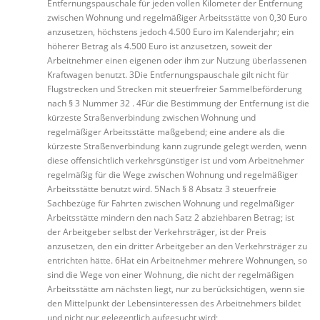
Entfernungspauschale für jeden vollen Kilometer der Entfernung
zwischen Wohnung und regelmäßiger Arbeitsstätte von 0,30 Euro
anzusetzen, höchstens jedoch 4.500 Euro im Kalenderjahr; ein
höherer Betrag als 4.500 Euro ist anzusetzen, soweit der
Arbeitnehmer einen eigenen oder ihm zur Nutzung überlassenen
Kraftwagen benutzt. 3Die Entfernungspauschale gilt nicht für
Flugstrecken und Strecken mit steuerfreier Sammelbeförderung
nach § 3 Nummer 32 . 4Für die Bestimmung der Entfernung ist die
kürzeste Straßenverbindung zwischen Wohnung und
regelmäßiger Arbeitsstätte maßgebend; eine andere als die
kürzeste Straßenverbindung kann zugrunde gelegt werden, wenn
diese offensichtlich verkehrsgünstiger ist und vom Arbeitnehmer
regelmäßig für die Wege zwischen Wohnung und regelmäßiger
Arbeitsstätte benutzt wird. 5Nach § 8 Absatz 3 steuerfreie
Sachbezüge für Fahrten zwischen Wohnung und regelmäßiger
Arbeitsstätte mindern den nach Satz 2 abziehbaren Betrag; ist
der Arbeitgeber selbst der Verkehrsträger, ist der Preis
anzusetzen, den ein dritter Arbeitgeber an den Verkehrsträger zu
entrichten hätte. 6Hat ein Arbeitnehmer mehrere Wohnungen, so
sind die Wege von einer Wohnung, die nicht der regelmäßigen
Arbeitsstätte am nächsten liegt, nur zu berücksichtigen, wenn sie
den Mittelpunkt der Lebensinteressen des Arbeitnehmers bildet
und nicht nur gelegentlich aufgesucht wird;