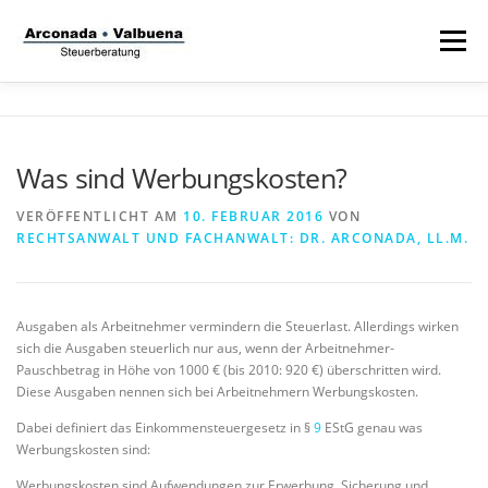
Zum
Inhalt
Menü
springen
STARTSEITE
STEUERANWALT
Was sind Werbungskosten?
STRAFVERTEIDIGER
TÄTIGKEITSFELDER
VERÖFFENTLICHT AM
10. FEBRUAR 2016
VON
RECHTSANWALT UND FACHANWALT: DR. ARCONADA, LL.M.
STIFTUNG
Ausgaben als Arbeitnehmer vermindern die Steuerlast. Allerdings wirken
sich die Ausgaben steuerlich nur aus, wenn der Arbeitnehmer-
Pauschbetrag in Höhe von 1000 € (bis 2010: 920 €) überschritten wird.
Diese Ausgaben nennen sich bei Arbeitnehmern Werbungskosten.
Dabei definiert das Einkommensteuergesetz in §
9
EStG genau was
Werbungskosten sind:
Werbungskosten sind Aufwendungen zur Erwerbung, Sicherung und