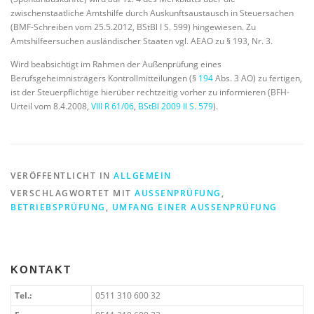
zwischenstaatliche Amtshilfe durch Auskunftsaustausch in Steuersachen
(BMF-Schreiben vom 25.5.2012, BStBl I S. 599) hingewiesen. Zu
Amtshilfeersuchen ausländischer Staaten vgl. AEAO zu § 193, Nr. 3.
Wird beabsichtigt im Rahmen der Außenprüfung eines
Berufsgeheimnisträgers Kontrollmitteilungen (§
194
Abs. 3 AO) zu fertigen,
ist der Steuerpflichtige hierüber rechtzeitig vorher zu informieren (BFH-
Urteil vom 8.4.2008,
VIII R 61/06
,
BStBl 2009 II S. 579
).
VERÖFFENTLICHT IN
ALLGEMEIN
VERSCHLAGWORTET MIT
AUSSENPRÜFUNG
,
BETRIEBSPRÜFUNG
,
UMFANG EINER AUSSENPRÜFUNG
KONTAKT
Tel.:
0511 310 600 32