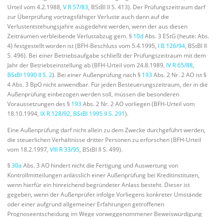
Urteil vom 4.2.1988,
V R 57/83
, BStBl II S. 413). Der Prüfungszeitraum darf
zur Überprüfung vortragsfähiger Verluste auch dann auf die
Verlustentstehungsjahre ausgedehnt werden, wenn der aus diesen
Zeiträumen verbleibende Verlustabzug gem. §
10d
Abs. 3 EStG (heute: Abs.
4) festgestellt worden ist (BFH-Beschluss vom 5.4.1995,
I B 126/94
, BStBl II
S. 496). Bei einer Betriebsaufgabe schließt der Prüfungszeitraum mit dem
Jahr der Betriebseinstellung ab (BFH-Urteil vom 24.8.1989,
IV R 65/88
,
BStBl 1990 II S. 2
). Bei einer Außenprüfung nach §
193
Abs. 2 Nr. 2 AO ist §
4 Abs. 3 BpO nicht anwendbar. Für jeden Besteuerungszeitraum, der in die
Außenprüfung einbezogen werden soll, müssen die besonderen
Voraussetzungen des §
193
Abs. 2 Nr. 2 AO vorliegen (BFH-Urteil vom
18.10.1994,
IX R 128/92
,
BStBl 1995 II S. 291
).
Eine Außenprüfung darf nicht allein zu dem Zwecke durchgeführt werden,
die steuerlichen Verhältnisse dritter Personen zu erforschen (BFH-Urteil
vom 18.2.1997,
VIII R 33/95
, BStBl II S. 499).
§
30a
Abs. 3 AO hindert nicht die Fertigung und Auswertung von
Kontrollmitteilungen anlässlich einer Außenprüfung bei Kreditinstituten,
wenn hierfür ein hinreichend begründeter Anlass besteht. Dieser ist
gegeben, wenn der Außenprüfer infolge Vorliegens konkreter Umstände
oder einer aufgrund allgemeiner Erfahrungen getroffenen
Prognoseentscheidung im Wege vorweggenommener Beweiswürdigung