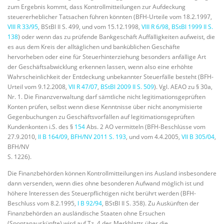
zum Ergebnis kommt, dass Kontrollmitteilungen zur Aufdeckung
steuererheblicher Tatsachen führen könnten (BFH-Urteile vom 18.2.1997,
VIII R 33/95
, BStBl II S. 499, und vom 15.12.1998,
VIII R 6/98
,
BStBl 1999 II S.
138
) oder wenn das zu prüfende Bankgeschäft Auffälligkeiten aufweist, die
es aus dem Kreis der alltäglichen und banküblichen Geschäfte
hervorheben oder eine für Steuerhinterziehung besonders anfällige Art
der Geschäftsabwicklung erkennen lassen, wenn also eine erhöhte
Wahrscheinlichkeit der Entdeckung unbekannter Steuerfälle besteht (BFH-
Urteil vom 9.12.2008,
VII R 47/07
,
BStBl 2009 II S. 509
). Vgl. AEAO zu § 30a,
Nr. 1. Die Finanzverwaltung darf sämtliche nicht legitimationsgeprüften
Konten prüfen, selbst wenn diese Kenntnisse über nicht anonymisierte
Gegenbuchungen zu Geschäftsvorfällen auf legitimationsgeprüften
Kundenkonten i.S. des §
154
Abs. 2 AO vermitteln (BFH-Beschlüsse vom
27.9.2010,
II B 164/09
,
BFH/NV 2011 S. 193
, und vom 4.4.2005,
VII B 305/04
,
BFH/NV
S. 1226).
Die Finanzbehörden können Kontrollmitteilungen ins Ausland insbesondere
dann versenden, wenn dies ohne besonderen Aufwand möglich ist und
höhere Interessen des Steuerpflichtigen nicht berührt werden (BFH-
Beschluss vom 8.2.1995,
I B 92/94
, BStBl II S. 358). Zu Auskünften der
Finanzbehörden an ausländische Staaten ohne Ersuchen
(Spontanauskünfte) wird auf Tz. 4 des Merkblatts über die