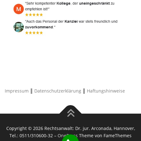
Impressum
║
Datenschutzerklärung
║
Haftungshinweise
Copyright © 2026 Rechtsanwalt: Dr. jur. Arconada, Hannover,
Tel.: 0511/310600-32
–
OnePress
Theme von FameThemes