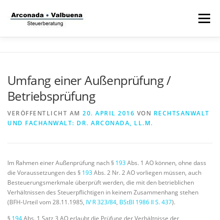
Zum
Inhalt
Menü
springen
STARTSEITE
STEUERANWALT
Umfang einer Außenprüfung /
Betriebsprüfung
STRAFVERTEIDIGER
TÄTIGKEITSFELDER
VERÖFFENTLICHT AM
20. APRIL 2016
VON
RECHTSANWALT
UND FACHANWALT: DR. ARCONADA, LL.M.
STIFTUNG
Im Rahmen einer Außenprüfung nach §
193
Abs. 1 AO können, ohne dass
die Voraussetzungen des §
193
Abs. 2 Nr. 2 AO vorliegen müssen, auch
Besteuerungsmerkmale überprüft werden, die mit den betrieblichen
Verhältnissen des Steuerpflichtigen in keinem Zusammenhang stehen
(BFH-Urteil vom 28.11.1985,
IV R 323/84
,
BStBl 1986 II S. 437
).
§
194
Abs. 1 Satz 3 AO erlaubt die Prüfung der Verhältnisse der