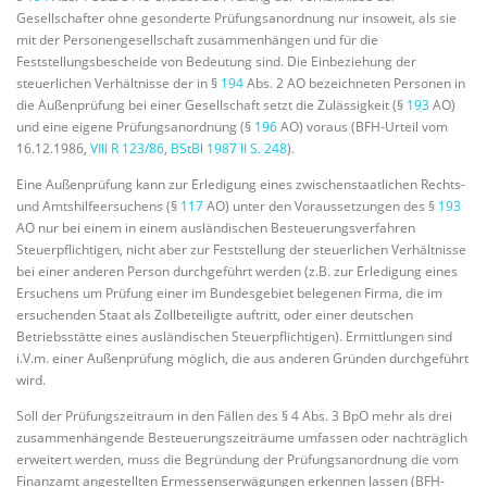
Gesellschafter ohne gesonderte Prüfungsanordnung nur insoweit, als sie
mit der Personengesellschaft zusammenhängen und für die
Feststellungsbescheide von Bedeutung sind. Die Einbeziehung der
steuerlichen Verhältnisse der in §
194
Abs. 2 AO bezeichneten Personen in
die Außenprüfung bei einer Gesellschaft setzt die Zulässigkeit (§
193
AO)
und eine eigene Prüfungsanordnung (§
196
AO) voraus (BFH-Urteil vom
16.12.1986,
VIII R 123/86
,
BStBl 1987 II S. 248
).
Eine Außenprüfung kann zur Erledigung eines zwischenstaatlichen Rechts-
und Amtshilfeersuchens (§
117
AO) unter den Voraussetzungen des §
193
AO nur bei einem in einem ausländischen Besteuerungsverfahren
Steuerpflichtigen, nicht aber zur Feststellung der steuerlichen Verhältnisse
bei einer anderen Person durchgeführt werden (z.B. zur Erledigung eines
Ersuchens um Prüfung einer im Bundesgebiet belegenen Firma, die im
ersuchenden Staat als Zollbeteiligte auftritt, oder einer deutschen
Betriebsstätte eines ausländischen Steuerpflichtigen). Ermittlungen sind
i.V.m. einer Außenprüfung möglich, die aus anderen Gründen durchgeführt
wird.
Soll der Prüfungszeitraum in den Fällen des § 4 Abs. 3 BpO mehr als drei
zusammenhängende Besteuerungszeiträume umfassen oder nachträglich
erweitert werden, muss die Begründung der Prüfungsanordnung die vom
Finanzamt angestellten Ermessenserwägungen erkennen lassen (BFH-