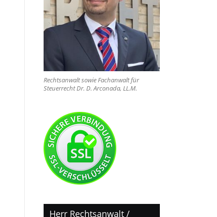
Rechtsanwalt sowie Fachanwalt für
Steuerrecht Dr. D. Arconada, LL.M.
n
Herr Rechtsanwalt /