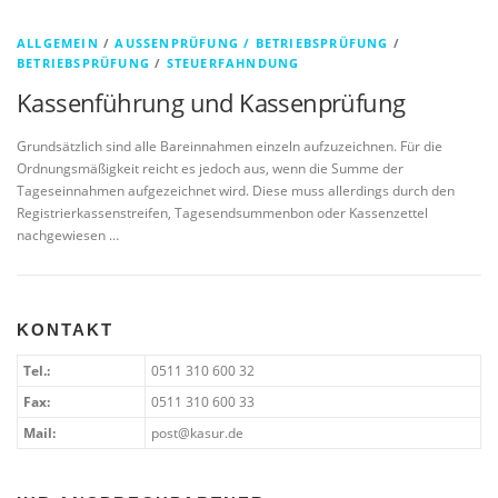
ALLGEMEIN
/
AUSSENPRÜFUNG / BETRIEBSPRÜFUNG
/
BETRIEBSPRÜFUNG
/
STEUERFAHNDUNG
Kassenführung und Kassenprüfung
Grundsätzlich sind alle Bareinnahmen einzeln aufzuzeichnen. Für die
Ordnungsmäßigkeit reicht es jedoch aus, wenn die Summe der
Tageseinnahmen aufgezeichnet wird. Diese muss allerdings durch den
Registrierkassenstreifen, Tagesendsummenbon oder Kassenzettel
nachgewiesen …
KONTAKT
Tel.:
0511 310 600 32
Fax:
0511 310 600 33
Mail:
post@kasur.de