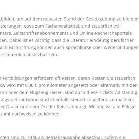
rtbilden, um auf dem neuesten Stand der Gesetzgebung zu bleiben
ierungen, etwa zum Fachanwaltstitel, sind steuerlich voll
mentare, Zeitschriftenabonnements und Online-Rechercheportale
n. Dabei ist es wichtig, dass die Literatur eindeutig beruflichen
e nach Fachrichtung können auch Sprachkurse oder Weiterbildungen
 steuerlich absetzbar sein.
ortbildungen erfordern oft Reisen, deren Kosten Sie steuerlich
w wird mit 0,30 € pro Kilometer angesetzt oder alternativ mit den
Bahn oder dem Flugzeug reisen, sind auch diese Tickets vollständig
ungsmehraufwand sind ebenfalls steuerlich geltend zu machen,
r Dauer und dem Ort der Reise abhängt. Wichtig ist, alle Belege
anzamt nachweisen zu können.
ten sind zu 70 % als Betriebsausgabe absetzbar, sofern sie