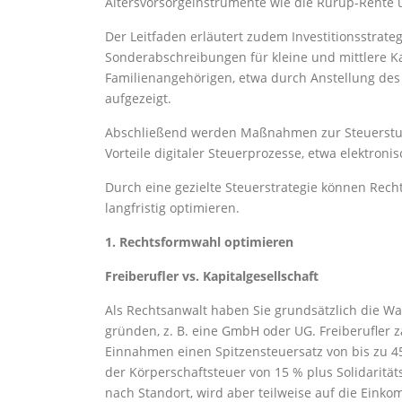
Altersvorsorgeinstrumente wie die Rürup-Rente 
Der Leitfaden erläutert zudem Investitionsstrate
Sonderabschreibungen für kleine und mittlere Ka
Familienangehörigen, etwa durch Anstellung des
aufgezeigt.
Abschließend werden Maßnahmen zur Steuerstun
Vorteile digitaler Steuerprozesse, etwa elektroni
Durch eine gezielte Steuerstrategie können Recht
langfristig optimieren.
1. Rechtsformwahl optimieren
Freiberufler vs. Kapitalgesellschaft
Als Rechtsanwalt haben Sie grundsätzlich die Wahl
gründen, z. B. eine GmbH oder UG. Freiberufler
Einnahmen einen Spitzensteuersatz von bis zu 45
der Körperschaftsteuer von 15 % plus Solidarität
nach Standort, wird aber teilweise auf die Ei