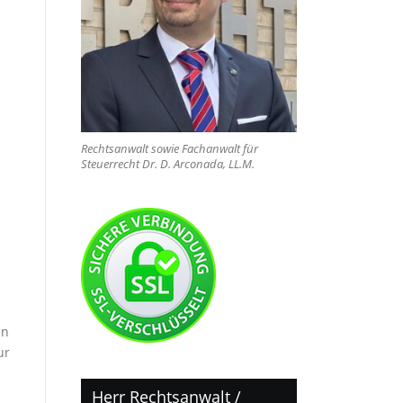
Rechtsanwalt sowie Fachanwalt für
Steuerrecht Dr. D. Arconada, LL.M.
en
ur
Herr Rechtsanwalt /