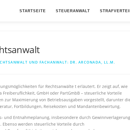
STARTSEITE
STEUERANWALT
STRAFVERTEI
chtsanwalt
CHTSANWALT UND FACHANWALT: DR. ARCONADA, LL.M.
ngsmöglichkeiten für Rechtsanwälte t erläutert. Er zeigt auf, wie
 Freiberuflichkeit, GmbH oder PartGmbB – steuerliche Vorteile
 zur Maximierung von Betriebsausgaben vorgestellt, darunter di
iteratur, Fortbildungen, Reisekosten und Mandantenbewirtung.
alts- und Entnahmeplanung, insbesondere durch Gewinnverlagerung
 Ebenso werden steuerliche Vorteile durch