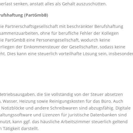
last senken, anstatt alles als Gehalt auszuschütten.
erufshaftung (PartGmbB)
 die Partnerschaftsgesellschaft mit beschränkter Berufshaftung
usammenzuarbeiten, ohne für berufliche Fehler der Kollegen
 die PartGmbB eine Personengesellschaft, wodurch keine
rliegen der Einkommensteuer der Gesellschafter, sodass keine
t. Dies kann eine steuerlich vorteilhafte Lösung sein, insbesonde
Betriebsausgaben, die Sie vollständig von der Steuer absetzen
, Wasser, Heizung sowie Reinigungskosten für das Büro. Auch
 Notizblöcke und andere Schreibwaren sind abzugsfähig. Digitale
ltungssoftware und Lizenzen für juristische Datenbanken sind
nutzt, kann ggf. das häusliche Arbeitszimmer steuerlich geltend
Tätigkeit darstellt.