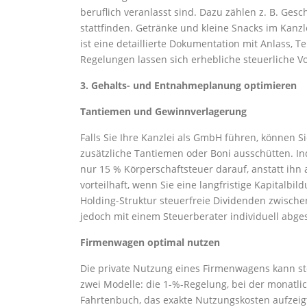
beruflich veranlasst sind. Dazu zählen z. B. Ge
stattfinden. Getränke und kleine Snacks im Kanz
ist eine detaillierte Dokumentation mit Anlass,
Regelungen lassen sich erhebliche steuerliche Vor
3. Gehalts- und Entnahmeplanung optimieren
Tantiemen und Gewinnverlagerung
Falls Sie Ihre Kanzlei als GmbH führen, können 
zusätzliche Tantiemen oder Boni ausschütten. Ind
nur 15 % Körperschaftsteuer darauf, anstatt ihn a
vorteilhaft, wenn Sie eine langfristige Kapital
Holding-Struktur steuerfreie Dividenden zwisch
jedoch mit einem Steuerberater individuell abg
Firmenwagen optimal nutzen
Die private Nutzung eines Firmenwagens kann steue
zwei Modelle: die 1-%-Regelung, bei der monatlic
Fahrtenbuch, das exakte Nutzungskosten aufzeigt