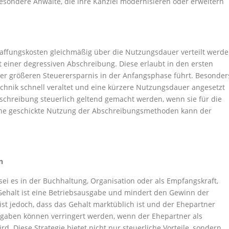
besondere Anwälte, die ihre Kanzlei modernisieren oder erweitern
affungskosten gleichmäßig über die Nutzungsdauer verteilt werde
t einer degressiven Abschreibung. Diese erlaubt in den ersten
er größeren Steuerersparnis in der Anfangsphase führt. Besonder
 Technik schnell veraltet und eine kürzere Nutzungsdauer angesetzt
chreibung steuerlich geltend gemacht werden, wenn sie für die
eine geschickte Nutzung der Abschreibungsmethoden kann der
n
sei es in der Buchhaltung, Organisation oder als Empfangskraft,
s Gehalt ist eine Betriebsausgabe und mindert den Gewinn der
 ist jedoch, dass das Gehalt marktüblich ist und der Ehepartner
labgaben können verringert werden, wenn der Ehepartner als
d. Diese Strategie bietet nicht nur steuerliche Vorteile, sondern