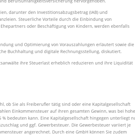
und Berufsunfähigkeitsversicherung hervorgehoben.
gien, darunter den Investitionsabzugsbetrag (IAB) und
nzleien. Steuerliche Vorteile durch die Einbindung von
 Ehepartners oder Beschäftigung von Kindern, werden ebenfalls
dung und Optimierung von Vorauszahlungen erläutert sowie die
sche Buchhaltung und digitale Rechnungsstellung, diskutiert.
sanwälte ihre Steuerlast erheblich reduzieren und ihre Liquidität
, ob Sie als Freiberufler tätig sind oder eine Kapitalgesellschaft
 zahlen Einkommensteuer auf ihren gesamten Gewinn, was bei hoh
 % bedeuten kann. Eine Kapitalgesellschaft hingegen unterliegt n
szuschlag und ggf. Gewerbesteuer. Die Gewerbesteuer variiert je
nkommensteuer angerechnet. Durch eine GmbH können Sie zudem