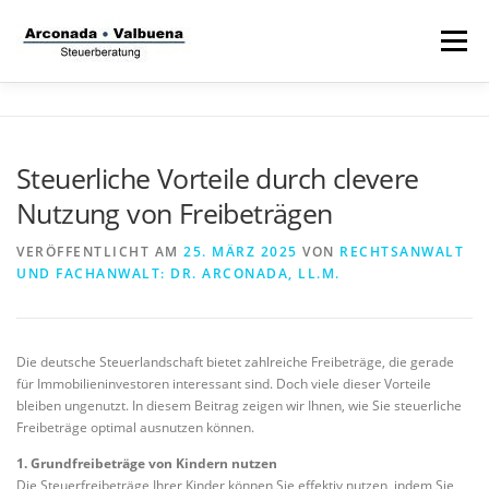
Zum
Inhalt
Menü
springen
STARTSEITE
STEUERANWALT
Steuerliche Vorteile durch clevere
Nutzung von Freibeträgen
STRAFVERTEIDIGER
TÄTIGKEITSFELDER
VERÖFFENTLICHT AM
25. MÄRZ 2025
VON
RECHTSANWALT
UND FACHANWALT: DR. ARCONADA, LL.M.
STIFTUNG
Die deutsche Steuerlandschaft bietet zahlreiche Freibeträge, die gerade
für Immobilieninvestoren interessant sind. Doch viele dieser Vorteile
bleiben ungenutzt. In diesem Beitrag zeigen wir Ihnen, wie Sie steuerliche
Freibeträge optimal ausnutzen können.
1. Grundfreibeträge von Kindern nutzen
Die Steuerfreibeträge Ihrer Kinder können Sie effektiv nutzen, indem Sie