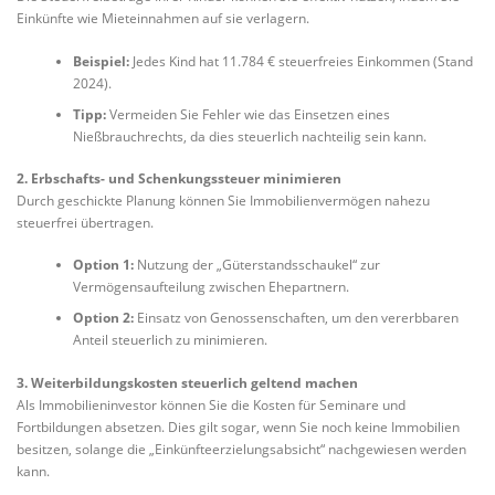
Einkünfte wie Mieteinnahmen auf sie verlagern.
Beispiel:
Jedes Kind hat 11.784 € steuerfreies Einkommen (Stand
2024).
Tipp:
Vermeiden Sie Fehler wie das Einsetzen eines
Nießbrauchrechts, da dies steuerlich nachteilig sein kann.
2. Erbschafts- und Schenkungssteuer minimieren
Durch geschickte Planung können Sie Immobilienvermögen nahezu
steuerfrei übertragen.
Option 1:
Nutzung der „Güterstandsschaukel“ zur
Vermögensaufteilung zwischen Ehepartnern.
Option 2:
Einsatz von Genossenschaften, um den vererbbaren
Anteil steuerlich zu minimieren.
3. Weiterbildungskosten steuerlich geltend machen
Als Immobilieninvestor können Sie die Kosten für Seminare und
Fortbildungen absetzen. Dies gilt sogar, wenn Sie noch keine Immobilien
besitzen, solange die „Einkünfteerzielungsabsicht“ nachgewiesen werden
kann.