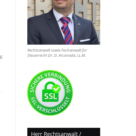
Rechtsanwalt sowie Fachanwalt für
Steuerrecht Dr. D. Arconada, LL.M.
ig
Herr Rechtsanwalt /