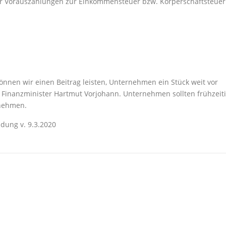
r Vorauszahlungen zur Einkommensteuer bzw. Körperschaftsteuer
nnen wir einen Beitrag leisten, Unternehmen ein Stück weit vor
 Finanzminister Hartmut Vorjohann. Unternehmen sollten frühzeit
unehmen.
dung v. 9.3.2020