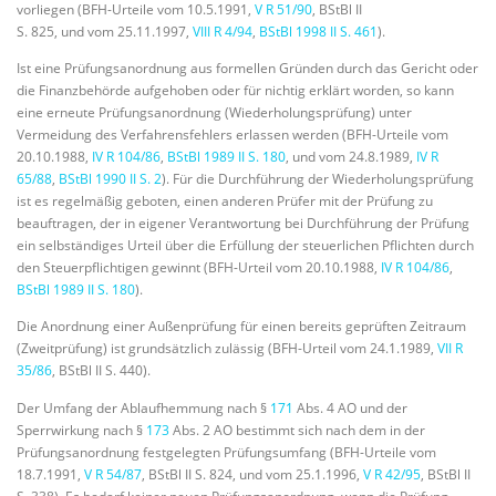
vorliegen (BFH-Urteile vom 10.5.1991,
V R 51/90
, BStBl II
S. 825, und vom 25.11.1997,
VIII R 4/94
,
BStBl 1998 II S. 461
).
Ist eine Prüfungsanordnung aus formellen Gründen durch das Gericht oder
die Finanzbehörde aufgehoben oder für nichtig erklärt worden, so kann
eine erneute Prüfungsanordnung (Wiederholungsprüfung) unter
Vermeidung des Verfahrensfehlers erlassen werden (BFH-Urteile vom
20.10.1988,
IV R 104/86
,
BStBl 1989 II S. 180
, und vom 24.8.1989,
IV R
65/88
,
BStBl 1990 II S. 2
). Für die Durchführung der Wiederholungsprüfung
ist es regelmäßig geboten, einen anderen Prüfer mit der Prüfung zu
beauftragen, der in eigener Verantwortung bei Durchführung der Prüfung
ein selbständiges Urteil über die Erfüllung der steuerlichen Pflichten durch
den Steuerpflichtigen gewinnt (BFH-Urteil vom 20.10.1988,
IV R 104/86
,
BStBl 1989 II S. 180
).
Die Anordnung einer Außenprüfung für einen bereits geprüften Zeitraum
(Zweitprüfung) ist grundsätzlich zulässig (BFH-Urteil vom 24.1.1989,
VII R
35/86
, BStBl II S. 440).
Der Umfang der Ablaufhemmung nach §
171
Abs. 4 AO und der
Sperrwirkung nach §
173
Abs. 2 AO bestimmt sich nach dem in der
Prüfungsanordnung festgelegten Prüfungsumfang (BFH-Urteile vom
18.7.1991,
V R 54/87
, BStBl II S. 824, und vom 25.1.1996,
V R 42/95
, BStBl II