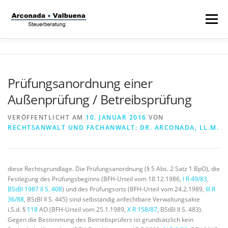
Zum
Inhalt
Menü
springen
STARTSEITE
STEUERANWALT
Prüfungsanordnung einer
Außenprüfung / Betreibsprüfung
STRAFVERTEIDIGER
TÄTIGKEITSFELDER
VERÖFFENTLICHT AM
10. JANUAR 2016
VON
RECHTSANWALT UND FACHANWALT: DR. ARCONADA, LL.M.
STIFTUNG
diese Rechtsgrundlage. Die Prüfungsanordnung (§ 5 Abs. 2 Satz 1 BpO), die
Festlegung des Prüfungsbeginns (BFH-Urteil vom 18.12.1986,
I R 49/83
,
BStBl 1987 II S. 408
) und des Prüfungsorts (BFH-Urteil vom 24.2.1989,
III R
36/88
, BStBl II S. 445) sind selbständig anfechtbare Verwaltungsakte
i.S.d. §
118
AO (BFH-Urteil vom 25.1.1989,
X R 158/87
, BStBl II S. 483).
Gegen die Bestimmung des Betriebsprüfers ist grundsätzlich kein