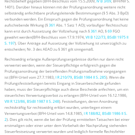
Rechtsbehelf gegeben (BFH-Beschluss vom 15.5.2009,
IV B 3/09
, BFH/NV S.
1401). Darüber hinaus können mit der Prüfungsanordnung weitere nicht
selbständig anfechtbare prüfungsleitende Bestimmungen (§ 5 Abs. 3 BpO)
verbunden werden. Ein Einspruch gegen die Prüfungsanordnung hat keine
aufschiebende Wirkung (§
361
Abs. 1 Satz 1 AO); vorläufiger Rechtsschutz
kann erst durch Aussetzung der Vollziehung nach §
361
AO, §
69
FGO
gewährt werden(BFH-Beschluss vom 17.9.1974,
VII B 122/73
,
BStBl 1975 II
S. 197
). Über Anträge auf Aussetzung der Vollziehung ist unverzüglich zu
entscheiden; Nr. 3 des AEAO zu § 361 gilt sinngemäß.
Rechtswidrig erlangte Außenprüfungsergebnisse dürfen nur dann nicht
verwertet werden, wenn der Steuerpflichtige erfolgreich gegen die
Prüfungsanordnung der betreffenden Prüfungsmaßnahme vorgegangen
ist (BFH-Urteil vom 27.7.1983,
I R 210/79
,
BStBl 1984 II S. 285
). Wenn die
Prüfungsfeststellungen bereits Eingang in Steuerbescheide gefunden
haben, muss der Steuerpflichtige auch diese Bescheide anfechten, um ein
steuerliches Verwertungsverbot zu erlangen (BFH-Urteil vom 16.12.1986,
VIII R 123/86
,
BStBl 1987 II S. 248
). Feststellungen, deren Anordnung
rechtskräftig für rechtswidrig erklärt wurden, unterliegen einem
Verwertungsverbot (BFH-Urteil vom 14.8.1985,
I R 188/82
,
BStBl 1986 II S.
2
). Dies gilt nicht, wenn die bei der Prüfung ermittelten Tatsachen bei einer
erstmaligen oder einer unter dem Vorbehalt der Nachprüfung stehenden
Steuerfestsetzung verwertet wurden und lediglich formelle Rechtsfehler