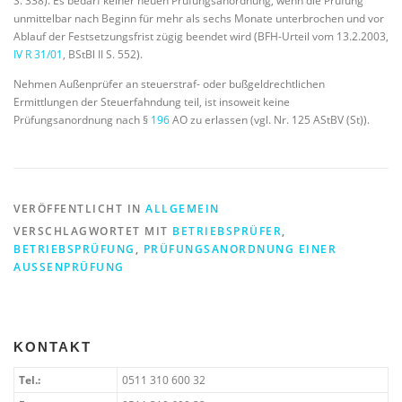
S. 338). Es bedarf keiner neuen Prüfungsanordnung, wenn die Prüfung
unmittelbar nach Beginn für mehr als sechs Monate unterbrochen und vor
Ablauf der Festsetzungsfrist zügig beendet wird (BFH-Urteil vom 13.2.2003,
IV R 31/01
, BStBl II S. 552).
Nehmen Außenprüfer an steuerstraf- oder bußgeldrechtlichen
Ermittlungen der Steuerfahndung teil, ist insoweit keine
Prüfungsanordnung nach §
196
AO zu erlassen (vgl. Nr. 125 AStBV (St)).
VERÖFFENTLICHT IN
ALLGEMEIN
VERSCHLAGWORTET MIT
BETRIEBSPRÜFER
,
BETRIEBSPRÜFUNG
,
PRÜFUNGSANORDNUNG EINER
AUSSENPRÜFUNG
KONTAKT
Tel.:
0511 310 600 32