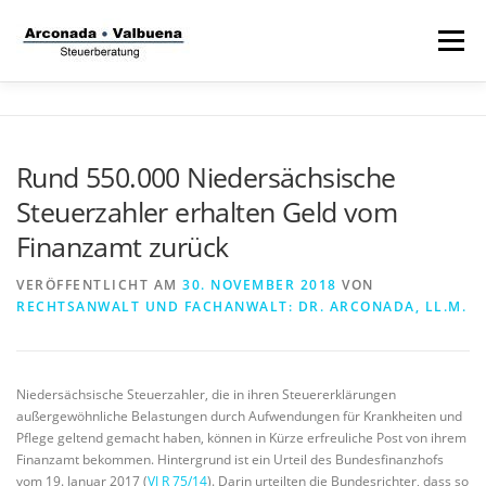
Zum
Inhalt
Menü
springen
STARTSEITE
STEUERANWALT
Rund 550.000 Niedersächsische
Steuerzahler erhalten Geld vom
STRAFVERTEIDIGER
TÄTIGKEITSFELDER
Finanzamt zurück
VERÖFFENTLICHT AM
30. NOVEMBER 2018
VON
STIFTUNG
RECHTSANWALT UND FACHANWALT: DR. ARCONADA, LL.M.
Niedersächsische Steuerzahler, die in ihren Steuererklärungen
außergewöhnliche Belastungen durch Aufwendungen für Krankheiten und
Pflege geltend gemacht haben, können in Kürze erfreuliche Post von ihrem
Finanzamt bekommen. Hintergrund ist ein Urteil des Bundesfinanzhofs
vom 19. Januar 2017 (
VI R 75/14
). Darin urteilten die Bundesrichter, dass so