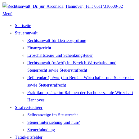
Zum
Inhalt
Menü
springen
Startseite
Steueranwalt
Rechtsanwalt für Betriebsprüfung
Finanzgericht
Erbschaftsteuer und Schenkungsteuer
Rechtsanwalt (m/w/d) im Bereich Wirtschafts- und
Steuerrecht sowie Steuerstrafrecht
Referendar (m/w/d) im Bereich Wirtschafts- und Steuerrecht
sowie Steuerstrafrecht
Praktikumsplätze im Rahmen der Fachoberschule Wirtschaft
Hannover
Strafverteidiger
Selbstanzeige im Steuerrecht
Steuerhinterziehung und nun?
Steuerfahndung
Tätigkeitsfelder