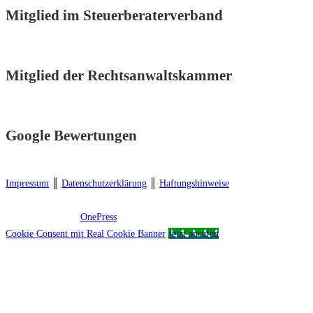
Mitglied im Steuerberaterverband
Mitglied der Rechtsanwaltskammer
Google Bewertungen
Impressum
║
Datenschutzerklärung
║
Haftungshinweise
Copyright © 2026 Rechtsanwalt: Dr. jur. Arconada, Hannover, Tel.:
0511/310600-32
–
OnePress
Theme von FameThemes
Cookie Consent mit Real Cookie Banner
Jetzt anrufen