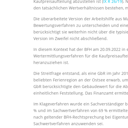
Kaufpreisaufteilung abzustellen ist (
IX R 26/19
). 
den tatsächlichen Wertverhältnissen bestehen, 
Die überarbeitete Version der Arbeitshilfe aus M
Bewertungsverfahren zu unterscheiden und einen 
berücksichtigt sie weiterhin nicht über die typi
Version im Zweifel nicht abschließend.
In diesem Kontext hat der BFH am 20.09.2022 in
Wertermittlungsverfahren für die Kaufpreisaufte
heranzuziehen ist.
Die Streitfrage entstand, als eine GbR im Jahr 2
beliebten Ferienregion an der Ostsee erwarb, um
GbR berücksichtigte den Gebäudewert für die Ab
einheitlichen Feststellung. Das Finanzamt ermitt
Im Klageverfahren wurde ein Sachverständiger b
% und im Sachwertverfahren von 69 % ermittelte.
nach geltender BFH-Rechtsprechung bei Eigent
Sachwertverfahren anzuwenden sei.