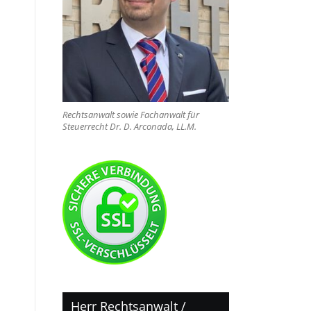
Rechtsanwalt sowie Fachanwalt für
Steuerrecht Dr. D. Arconada, LL.M.
Herr Rechtsanwalt /