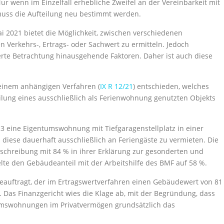
Nur wenn im Einzelfall erhebliche Zweifel an der Vereinbarkeit mit
muss die Aufteilung neu bestimmt werden.
ai 2021 bietet die Möglichkeit, zwischen verschiedenen
Verkehrs-, Ertrags- oder Sachwert zu ermitteln. Jedoch
sierte Betrachtung hinausgehende Faktoren. Daher ist auch diese
 einem anhängigen Verfahren (
IX R 12/21
) entschieden, welches
ilung eines ausschließlich als Ferienwohnung genutzten Objekts
013 eine Eigentumswohnung mit Tiefgaragenstellplatz in einer
 diese dauerhaft ausschließlich an Feriengäste zu vermieten. Die
schreibung mit 84 % in ihrer Erklärung zur gesonderten und
elte den Gebäudeanteil mit der Arbeitshilfe des BMF auf 58 %.
eauftragt, der im Ertragswertverfahren einen Gebäudewert von 81
 Das Finanzgericht wies die Klage ab, mit der Begründung, dass
umswohnungen im Privatvermögen grundsätzlich das