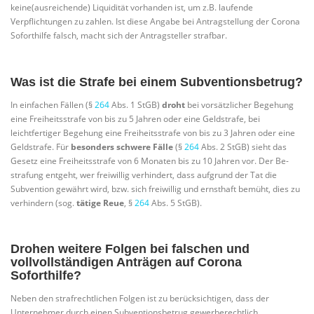
keine(ausreichende) Liquidität vorhanden ist, um z.B. laufende
Verpflichtungen zu zahlen. Ist diese Angabe bei Antragstellung der Corona
Soforthilfe falsch, macht sich der Antragsteller strafbar.
Was ist die Strafe bei einem Subventionsbetrug?
In einfachen Fällen (§
264
Abs. 1 StGB)
droht
bei vorsätzlicher Begehung
eine Freiheitsstrafe von bis zu 5 Jahren oder eine Geldstrafe, bei
leichtfertiger Begehung eine Freiheitsstrafe von bis zu 3 Jahren oder eine
Geldstrafe. Für
besonders schwere Fälle
(§
264
Abs. 2 StGB) sieht das
Gesetz eine Freiheitsstrafe von 6 Monaten bis zu 10 Jahren vor. Der Be­
strafung entgeht, wer freiwillig verhindert, dass aufgrund der Tat die
Subvention gewährt wird, bzw. sich freiwillig und ernsthaft bemüht, dies zu
verhindern (sog.
tätige Reue
, §
264
Abs. 5 StGB).
Drohen weitere Folgen bei falschen und
vollvollständigen Anträgen auf Corona
Soforthilfe?
Neben den strafrechtlichen Folgen ist zu berücksichtigen, dass der
Unternehmer durch einen Subventionsbetrug gewerberechtlich