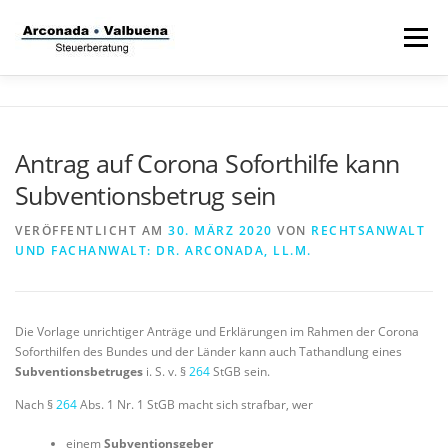
Zum
Inhalt
Menü
springen
STARTSEITE
STEUERANWALT
Antrag auf Corona Soforthilfe kann
Subventionsbetrug sein
STRAFVERTEIDIGER
TÄTIGKEITSFELDER
VERÖFFENTLICHT AM
30. MÄRZ 2020
VON
RECHTSANWALT
UND FACHANWALT: DR. ARCONADA, LL.M.
STIFTUNG
Die Vorlage unrichtiger Anträge und Erklärungen im Rahmen der Corona
Soforthilfen des Bundes und der Länder kann auch Tathandlung eines
Subventionsbetruges
i. S. v. §
264
StGB sein.
Nach §
264
Abs. 1 Nr. 1 StGB macht sich strafbar, wer
einem
Subventionsgeber