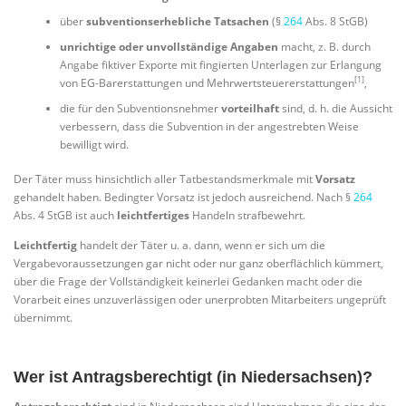
über
subventionserhebliche Tatsachen
(§
264
Abs. 8 StGB)
unrichtige oder unvollständige Angaben
macht, z. B. durch
Angabe fiktiver Exporte mit fingierten Unterlagen zur Erlangung
[1]
von EG-Barerstattungen und Mehrwertsteuererstattungen
,
die für den Subventionsnehmer
vorteilhaft
sind, d. h. die Aussicht
verbessern, dass die Subvention in der angestrebten Weise
bewilligt wird.
Der Täter muss hinsichtlich aller Tatbestandsmerkmale mit
Vorsatz
gehandelt haben. Bedingter Vorsatz ist jedoch ausreichend. Nach §
264
Abs. 4 StGB ist auch
leichtfertiges
Handeln strafbewehrt.
Leichtfertig
handelt der Täter u. a. dann, wenn er sich um die
Vergabevoraussetzungen gar nicht oder nur ganz oberflächlich kümmert,
über die Frage der Vollständigkeit keinerlei Gedanken macht oder die
Vorarbeit eines unzuverlässigen oder unerprobten Mitarbeiters ungeprüft
übernimmt.
Wer ist Antragsberechtigt (in Niedersachsen)?