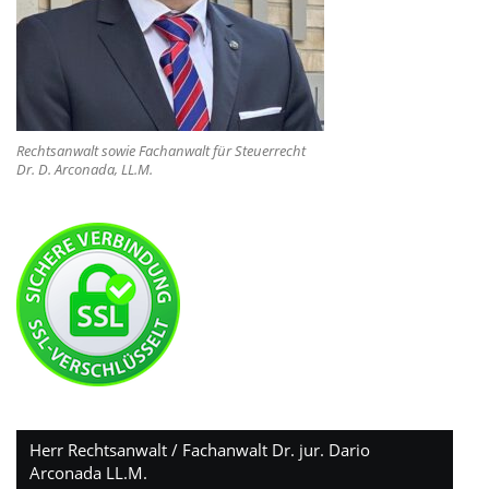
Rechtsanwalt sowie Fachanwalt für Steuerrecht
Dr. D. Arconada, LL.M.
Herr Rechtsanwalt / Fachanwalt Dr. jur. Dario
Arconada LL.M.