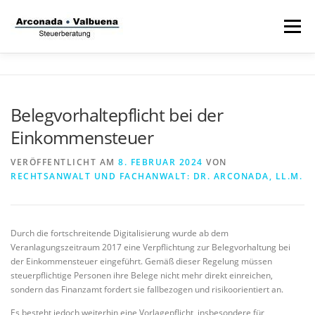
Zum
Inhalt
Menü
springen
STARTSEITE
STEUERANWALT
Belegvorhaltepflicht bei der
Einkommensteuer
STRAFVERTEIDIGER
TÄTIGKEITSFELDER
VERÖFFENTLICHT AM
8. FEBRUAR 2024
VON
RECHTSANWALT UND FACHANWALT: DR. ARCONADA, LL.M.
STIFTUNG
Durch die fortschreitende Digitalisierung wurde ab dem
Veranlagungszeitraum 2017 eine Verpflichtung zur Belegvorhaltung bei
der Einkommensteuer eingeführt. Gemäß dieser Regelung müssen
steuerpflichtige Personen ihre Belege nicht mehr direkt einreichen,
sondern das Finanzamt fordert sie fallbezogen und risikoorientiert an.
Es besteht jedoch weiterhin eine Vorlagepflicht, insbesondere für