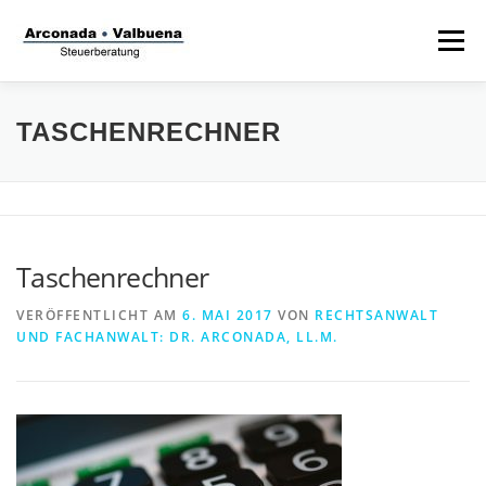
Zum
Inhalt
Menü
springen
STARTSEITE
STEUERANWALT
TASCHENRECHNER
STRAFVERTEIDIGER
TÄTIGKEITSFELDER
Taschenrechner
STIFTUNG
VERÖFFENTLICHT AM
6. MAI 2017
VON
RECHTSANWALT
UND FACHANWALT: DR. ARCONADA, LL.M.