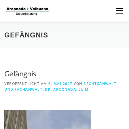
Zum
Inhalt
Menü
springen
STARTSEITE
STEUERANWALT
GEFÄNGNIS
STRAFVERTEIDIGER
TÄTIGKEITSFELDER
Gefängnis
STIFTUNG
VERÖFFENTLICHT AM
6. MAI 2017
VON
RECHTSANWALT
UND FACHANWALT: DR. ARCONADA, LL.M.