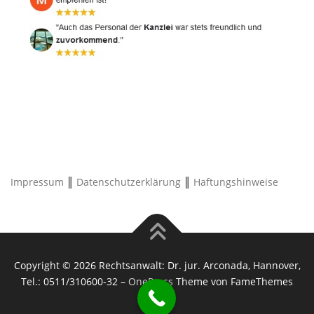
Impressum
║
Datenschutzerklärung
║
Haftungshinweise
Copyright © 2026 Rechtsanwalt: Dr. jur. Arconada, Hannover,
Tel.: 0511/310600-32
–
OnePress
Theme von FameThemes