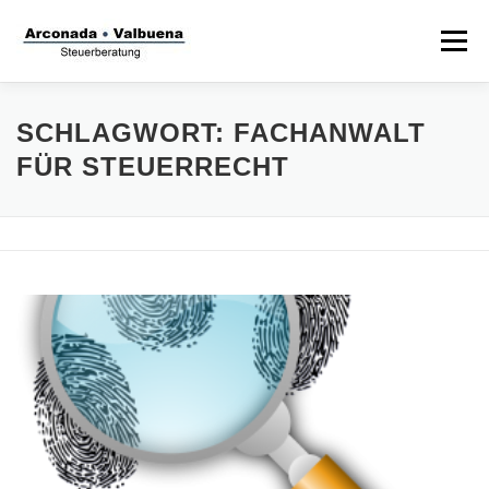
Zum
Inhalt
Menü
springen
STARTSEITE
STEUERANWALT
SCHLAGWORT:
FACHANWALT
FÜR STEUERRECHT
STRAFVERTEIDIGER
TÄTIGKEITSFELDER
STIFTUNG