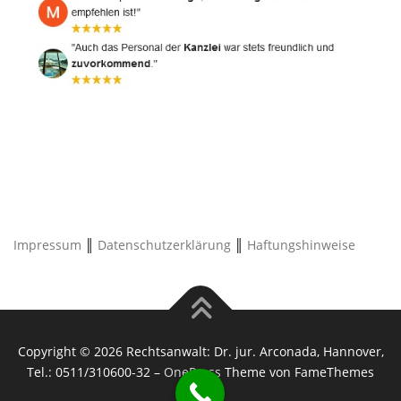
Impressum
║
Datenschutzerklärung
║
Haftungshinweise
Copyright © 2026 Rechtsanwalt: Dr. jur. Arconada, Hannover,
Tel.: 0511/310600-32
–
OnePress
Theme von FameThemes