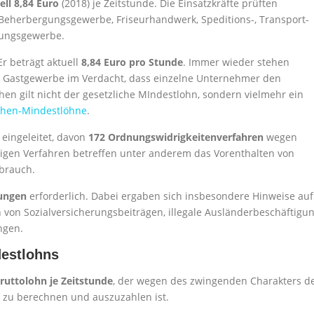
ll 8,84 Euro
(2018) je Zeitstunde. Die Einsatzkräfte prüften
 Beherbergungsgewerbe, Friseurhandwerk, Speditions-, Transport-
rungsgewerbe.
Er beträgt aktuell
8,84 Euro pro Stunde
. Immer wieder stehen
nd Gastgewerbe im Verdacht, dass einzelne Unternehmer den
en gilt nicht der gesetzliche MIndestlohn, sondern vielmehr ein
chen-Mindestlöhne
.
n
eingeleitet, davon
172 Ordnungswidrigkeitenverfahren
wegen
igen Verfahren betreffen unter anderem das Vorenthalten von
brauch.
rungen
erforderlich. Dabei ergaben sich insbesondere Hinweise auf
von Sozialversicherungsbeiträgen, illegale Ausländerbeschäftigu
ngen.
estlohns
ruttolohn je Zeitstunde
, der wegen des zwingenden Charakters d
g zu berechnen und auszuzahlen ist.