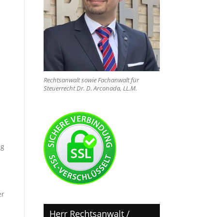
Rechtsanwalt sowie Fachanwalt für
Steuerrecht Dr. D. Arconada, LL.M.
ng
er
Herr Rechtsanwalt /