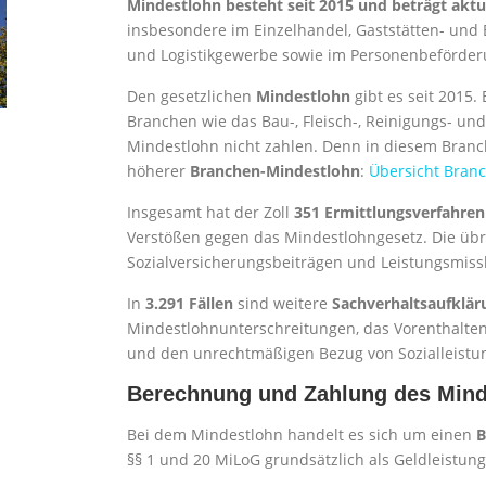
Mindestlohn besteht seit 2015 und beträgt aktue
insbesondere im Einzelhandel, Gaststätten- und
und Logistikgewerbe sowie im Personenbeförde
Den gesetzlichen
Mindestlohn
gibt es seit 2015. 
Branchen wie das Bau-, Fleisch-, Reinigungs- u
Mindestlohn nicht zahlen. Denn in diesem Branch
höherer
Branchen-Mindestlohn
:
Übersicht Bran
Insgesamt hat der Zoll
351 Ermittlungsverfahre
Verstößen gegen das Mindestlohngesetz. Die übr
Sozialversicherungsbeiträgen und Leistungsmiss
In
3.291 Fällen
sind weitere
Sachverhaltsaufklä
Mindestlohnunterschreitungen, das Vorenthalten 
und den unrechtmäßigen Bezug von Sozialleistu
Berechnung und Zahlung des Mind
Bei dem Mindestlohn handelt es sich um einen
B
§§ 1 und 20 MiLoG grundsätzlich als Geldleistun