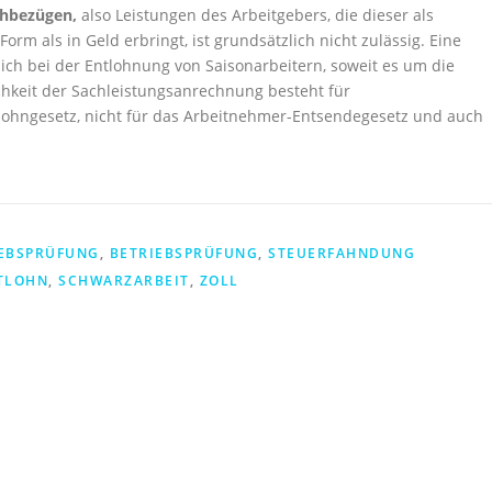
hbezügen,
also Leistungen des Arbeitgebers, die dieser als
orm als in Geld erbringt, ist grundsätzlich nicht zulässig. Eine
ch bei der Entlohnung von Saisonarbeitern, soweit es um die
chkeit der Sachleistungsanrechnung besteht für
lohngesetz, nicht für das Arbeitnehmer-Entsendegesetz und auch
EBSPRÜFUNG
,
BETRIEBSPRÜFUNG
,
STEUERFAHNDUNG
TLOHN
,
SCHWARZARBEIT
,
ZOLL