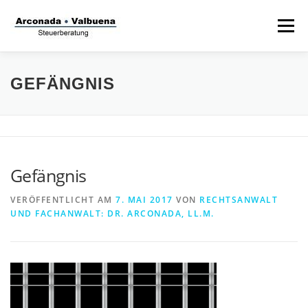
Zum
Inhalt
Menü
springen
STARTSEITE
STEUERANWALT
GEFÄNGNIS
STRAFVERTEIDIGER
TÄTIGKEITSFELDER
Gefängnis
STIFTUNG
VERÖFFENTLICHT AM
7. MAI 2017
VON
RECHTSANWALT
UND FACHANWALT: DR. ARCONADA, LL.M.