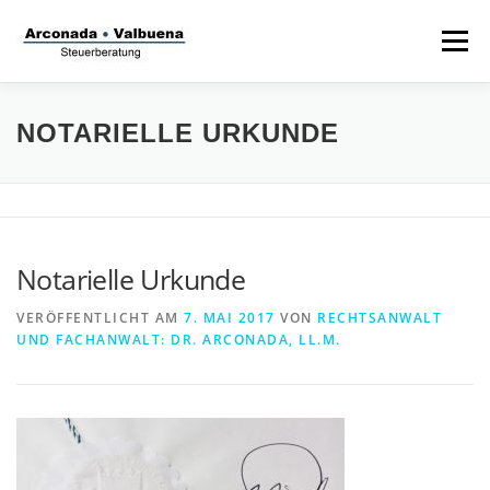
Zum
Inhalt
Menü
springen
STARTSEITE
STEUERANWALT
NOTARIELLE URKUNDE
STRAFVERTEIDIGER
TÄTIGKEITSFELDER
Notarielle Urkunde
STIFTUNG
VERÖFFENTLICHT AM
7. MAI 2017
VON
RECHTSANWALT
UND FACHANWALT: DR. ARCONADA, LL.M.