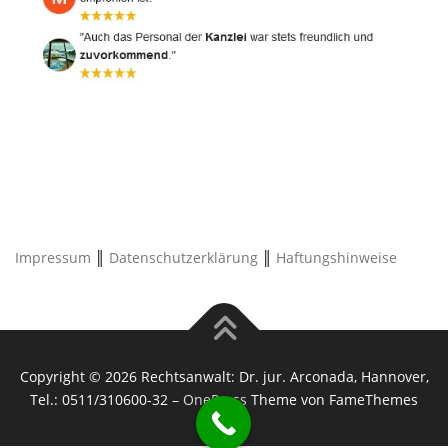
Impressum
║
Datenschutzerklärung
║
Haftungshinweise
Copyright © 2026 Rechtsanwalt: Dr. jur. Arconada, Hannover,
Tel.: 0511/310600-32
–
OnePress
Theme von FameThemes