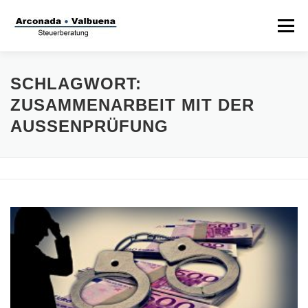
Zum
Inhalt
Menü
springen
STARTSEITE
STEUERANWALT
SCHLAGWORT:
ZUSAMMENARBEIT MIT DER
AUSSENPRÜFUNG
STRAFVERTEIDIGER
TÄTIGKEITSFELDER
STIFTUNG