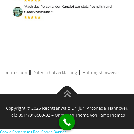
Impressum
║
Datenschutzerklärung
║
Haftungshinweise
Copyright © 2026 Rechtsanwalt: Dr. jur. Arconada, Hannover,
Tel.: 0511/310600-32
–
OnePress
Theme von FameThemes
Cookie Consent mit Real Cookie Banner