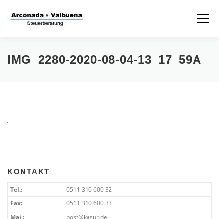
Zum
Inhalt
Menü
springen
STARTSEITE
STEUERANWALT
IMG_2280-2020-08-04-13_17_59A
STRAFVERTEIDIGER
TÄTIGKEITSFELDER
STIFTUNG
KONTAKT
Tel.:
0511 310 600 32
Fax:
0511 310 600 33
Mail:
post@kasur.de